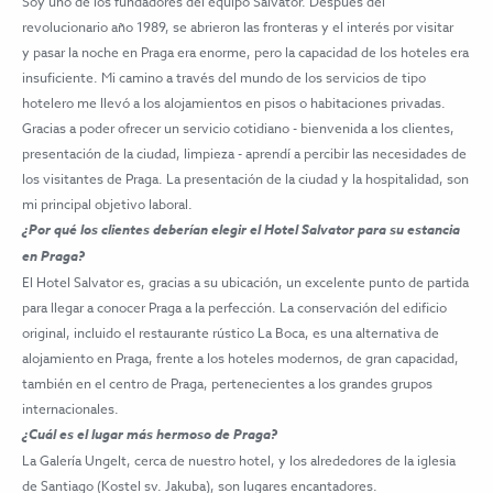
Soy uno de los fundadores del equipo Salvator. Después del
revolucionario año 1989, se abrieron las fronteras y el interés por visitar
y pasar la noche en Praga era enorme, pero la capacidad de los hoteles era
insuficiente. Mi camino a través del mundo de los servicios de tipo
hotelero me llevó a los alojamientos en pisos o habitaciones privadas.
Gracias a poder ofrecer un servicio cotidiano - bienvenida a los clientes,
presentación de la ciudad, limpieza - aprendí a percibir las necesidades de
los visitantes de Praga. La presentación de la ciudad y la hospitalidad, son
mi principal objetivo laboral.
¿Por qué los clientes deberían elegir el Hotel Salvator para su estancia
en Praga?
El Hotel Salvator es, gracias a su ubicación, un excelente punto de partida
para llegar a conocer Praga a la perfección. La conservación del edificio
original, incluido el restaurante rústico La Boca, es una alternativa de
alojamiento en Praga, frente a los hoteles modernos, de gran capacidad,
también en el centro de Praga, pertenecientes a los grandes grupos
internacionales.
¿Cuál es el lugar más hermoso de Praga?
La Galería Ungelt, cerca de nuestro hotel, y los alrededores de la iglesia
de Santiago (Kostel sv. Jakuba), son lugares encantadores.