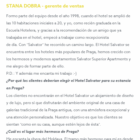
STANA DOBRA - gerente de ventas
Formo parte del equipo desde el año 1998, cuando el hotel se amplió de
las 10 habitaciones iniciales a 20, y yo, como recién graduada en la
Escuela Hotelera, y gracias a la recomendación de un amigo que ya
trabajaba en el hotel, empecé a trabajar como recepcionista
de día. Con “Salvator” he recorrido un camino largo. El Hotel Salvator se
encuentra entre los hoteles más populares de Praga, hemos crecido con
los hermosos y modernos apartamentos Salvator Superior Apartments y
me alegro de formar parte de ello.
P.D.: Y además me encanta mi trabajo :-)
¿Por qué los clientes deberían elegir el Hotel Salvator para su estancia
en Praga?
Los clientes no encontrarán en el Hotel Salvator un alojamiento de diseño
y de lujo, pero sí que disfrutarán del ambiente original de una casa de
galerías tradicional de la Praga antigua, con una atmósfera excepcional y
una atención personalizada. Nuestro objetivo es que los clientes se
sientan “como en su casa, aunque estén lejos de ésta”.
¿Cuál es el lugar más hermoso de Praga?
Me encanta la ribera del Moldava. El tramo más hermoso para mí es desde